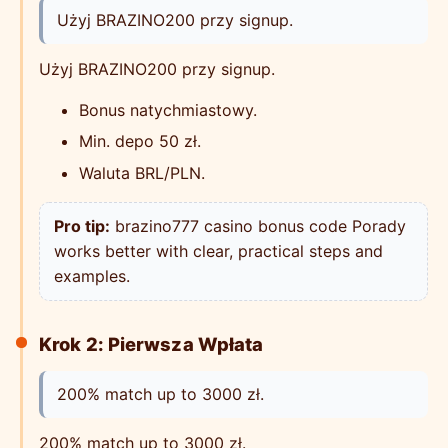
Użyj BRAZINO200 przy signup.
Użyj BRAZINO200 przy signup.
Bonus natychmiastowy.
Min. depo 50 zł.
Waluta BRL/PLN.
Pro tip:
brazino777 casino bonus code Porady
works better with clear, practical steps and
examples.
Krok 2: Pierwsza Wpłata
200% match up to 3000 zł.
200% match up to 3000 zł.