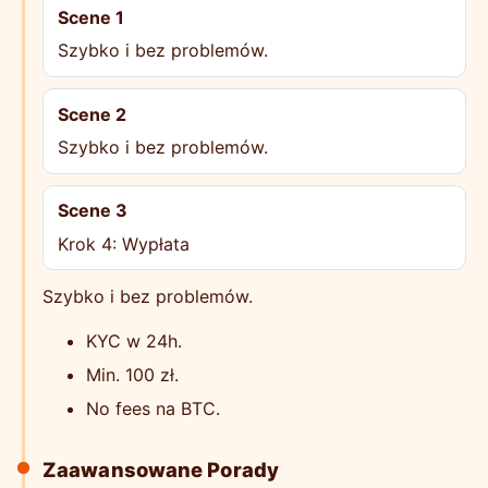
Scene 1
Szybko i bez problemów.
Scene 2
Szybko i bez problemów.
Scene 3
Krok 4: Wypłata
Szybko i bez problemów.
KYC w 24h.
Min. 100 zł.
No fees na BTC.
Zaawansowane Porady