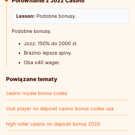
Porównanie z Jozz Casino
Lesson:
Podobne bonusy.
Podobne bonusy.
Jozz: 150% do 2000 zł.
Brazino lepsze spiny.
Oba x40 wager.
Powiązane tematy
casino royale bonus codes
club player no deposit casino bonus codes usa
high roller casino no deposit bonus 2026