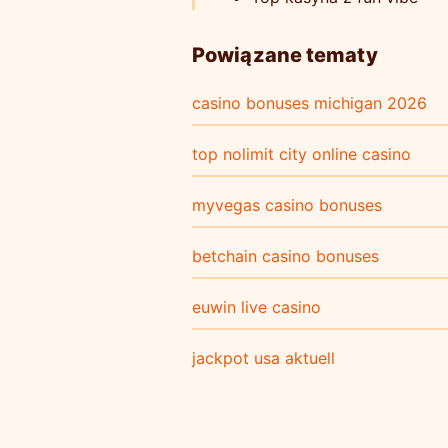
Powiązane tematy
casino bonuses michigan 2026
top nolimit city online casino
myvegas casino bonuses
betchain casino bonuses
euwin live casino
jackpot usa aktuell