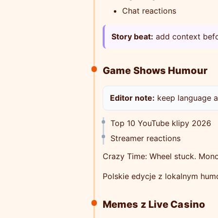
Chat reactions
Story beat:
add context bef
Game Shows Humour
Editor note:
keep language an
Top 10 YouTube klipy 2026
Streamer reactions
Crazy Time: Wheel stuck. Mono
Polskie edycje z lokalnym hum
Memes z Live Casino