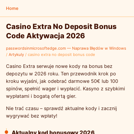
Home
Casino Extra No Deposit Bonus
Code Aktywacja 2026
passwordsinmicrosoftedge.com — Naprawa Błędów w Windows
/
Artykuly
/
casino extra no deposit bonus code
Casino Extra serwuje nowe kody na bonus bez
depozytu w 2026 roku. Ten przewodnik krok po
kroku wyjaśni, jak odebrać darmowe 50€ lub 100
spinów, spełnić wager i wypłacić. Kasyno z szybkimi
wypłatami i bogatą ofertą gier.
Nie trać czasu – sprawdź aktualne kody i zacznij
wygrywać bez wpłaty!
Aktualny kod bonusowy 2026