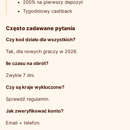
200% na pierwszy depozyt
Tygodniowy cashback
Często zadawane pytania
Czy kod działa dla wszystkich?
Tak, dla nowych graczy w 2026.
Ile czasu na obrót?
Zwykle 7 dni.
Czy są kraje wykluczone?
Sprawdź regulamin.
Jak zweryfikować konto?
Email + telefon.