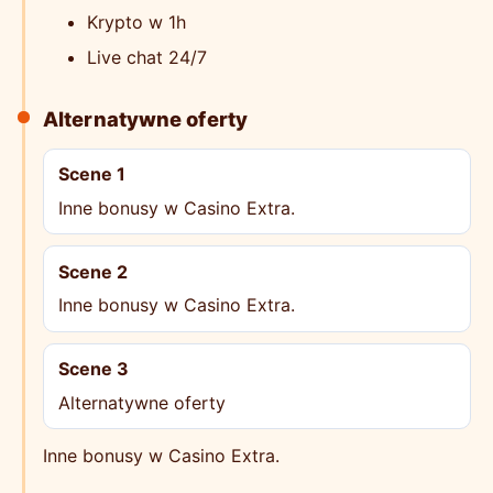
Krypto w 1h
Live chat 24/7
Alternatywne oferty
Scene 1
Inne bonusy w Casino Extra.
Scene 2
Inne bonusy w Casino Extra.
Scene 3
Alternatywne oferty
Inne bonusy w Casino Extra.