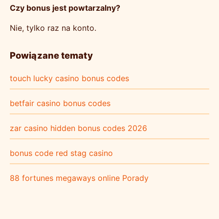
Czy bonus jest powtarzalny?
Nie, tylko raz na konto.
Powiązane tematy
touch lucky casino bonus codes
betfair casino bonus codes
zar casino hidden bonus codes 2026
bonus code red stag casino
88 fortunes megaways online Porady