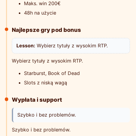
Maks. win 200€
48h na użycie
Najlepsze gry pod bonus
Lesson:
Wybierz tytuły z wysokim RTP.
Wybierz tytuły z wysokim RTP.
Starburst, Book of Dead
Slots z niską wagą
Wypłata i support
Szybko i bez problemów.
Szybko i bez problemów.