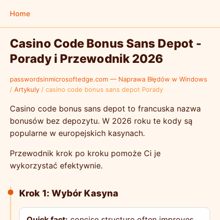
Home
Casino Code Bonus Sans Depot -
Porady i Przewodnik 2026
passwordsinmicrosoftedge.com — Naprawa Błędów w Windows
/
Artykuly
/
casino code bonus sans depot Porady
Casino code bonus sans depot to francuska nazwa
bonusów bez depozytu. W 2026 roku te kody są
popularne w europejskich kasynach.
Przewodnik krok po kroku pomoże Ci je
wykorzystać efektywnie.
Krok 1: Wybór Kasyna
Quick fact:
concise structure often improves