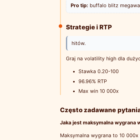
Pro tip:
buffalo blitz megaway
Strategie i RTP
hitów.
Graj na volatility high dla duży
Stawka 0.20-100
96.96% RTP
Max win 10 000x
Często zadawane pytani
Jaka jest maksymalna wygrana w
Maksymalna wygrana to 10 000x s