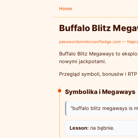
Home
Buffalo Blitz Meg
passwordsinmicrosoftedge.com — Napr
Buffalo Blitz Megaways to ekspl
nowymi jackpotami.
Przegląd symboli, bonusów i RTP
Symbolika i Megaways
"buffalo blitz megaways is 
Lesson:
na bębnie.