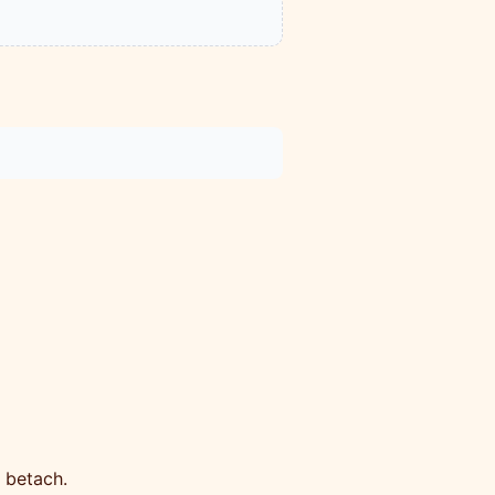
 betach.