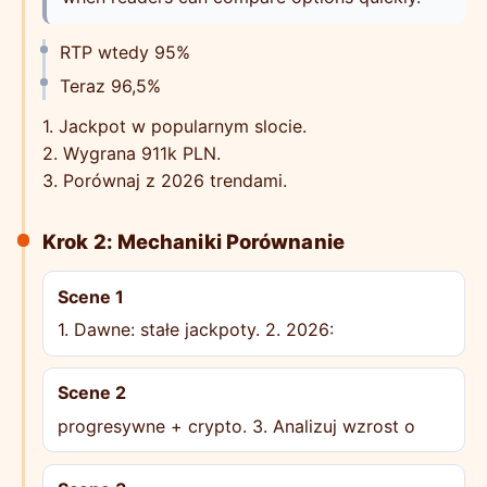
RTP wtedy 95%
Teraz 96,5%
1. Jackpot w popularnym slocie.
2. Wygrana 911k PLN.
3. Porównaj z 2026 trendami.
Krok 2: Mechaniki Porównanie
Scene 1
1. Dawne: stałe jackpoty. 2. 2026:
Scene 2
progresywne + crypto. 3. Analizuj wzrost o