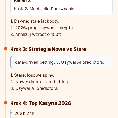
Scene 3
Krok 2: Mechaniki Porównanie
1. Dawne: stałe jackpoty.
2. 2026: progresywne + crypto.
3. Analizuj wzrost o 150%.
Krok 3: Strategie Nowe vs Stare
data-driven betting. 3. Używaj AI predictors.
1. Stare: losowe spiny.
2. Nowe: data-driven betting.
3. Używaj AI predictors.
Krok 4: Top Kasyna 2026
2021: 24h