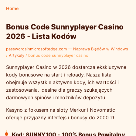
Home
Bonus Code Sunnyplayer Casino
2026 - Lista Kodów
passwordsinmicrosoftedge.com — Naprawa Błędów w Windows
/
Artykuly
/
bonus code sunnyplayer casino
Sunnyplayer Casino w 2026 dostarcza ekskluzywne
kody bonusowe na start i reloady. Nasza lista
obejmuje wszystkie aktywne kody, ich wartości i
zastosowania. Idealne dla graczy szukających
darmowych spinów i mnożników depozytu.
Kasyno z fokusem na sloty Merkur i Novomatic
oferuje przyjazny interfejs i bonusy do 2000 zł.
Kod: SUNNY100 - 100% Bonus Powitalny