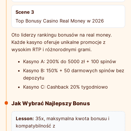
Scene 3
Top Bonusy Casino Real Money w 2026
Oto liderzy rankingu bonusów na real money.
Każde kasyno oferuje unikalne promocje z
wysokim RTP i różnorodnymi grami.
Kasyno A: 200% do 5000 zł + 100 spinów
Kasyno B: 150% + 50 darmowych spinów bez
depozytu
Kasyno C: Cashback 20% tygodniowo
Jak Wybrać Najlepszy Bonus
Lesson:
35x, maksymalna kwota bonusu i
kompatybilność z