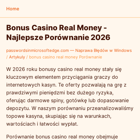
Home
Bonus Casino Real Money -
Najlepsze Porównanie 2026
passwordsinmicrosoftedge.com — Naprawa Błędów w Windows
/
Artykuly
/
bonus casino real money Porównanie
W 2026 roku bonusy casino real money stały się
kluczowym elementem przyciągania graczy do
internetowych kasyn. Te oferty pozwalają na grę z
prawdziwymi pieniędzmi bez dużego ryzyka,
oferując darmowe spiny, gotówkę lub dopasowanie
depozytu. W naszym porównaniu przeanalizowaliśmy
topowe kasyna, skupiając się na warunkach,
wartościach i łatwości wypłat.
Porównanie bonus casino real money obejmuje