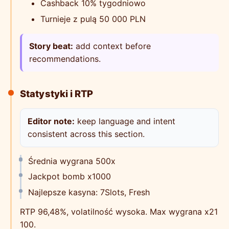
Cashback 10% tygodniowo
Turnieje z pulą 50 000 PLN
Story beat:
add context before
recommendations.
Statystyki i RTP
Editor note:
keep language and intent
consistent across this section.
Średnia wygrana 500x
Jackpot bomb x1000
Najlepsze kasyna: 7Slots, Fresh
RTP 96,48%, volatilność wysoka. Max wygrana x21
100.