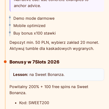
anchor advice.
Demo mode darmowe
Mobile optimized
Buy bonus x100 stawki
Depozyt min. 50 PLN, wybierz zakład 20 monet.
Aktywuj tumble dla kaskadowych wygranych.
Bonusy w 7Slots 2026
Lesson:
na Sweet Bonanza.
Powitalny 200% + 100 free spins na Sweet
Bonanza.
Kod: SWEET200