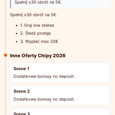
Spełnij x30 obrót na 5€.
Spełnij x30 obrót na 5€.
1. Graj low stakes
2. Śledź postęp
3. Wypłać max 20€
Inne Oferty Chipy 2026
Scene 1
Dodatkowe bonusy no deposit.
Scene 2
Dodatkowe bonusy no deposit.
Scene 3