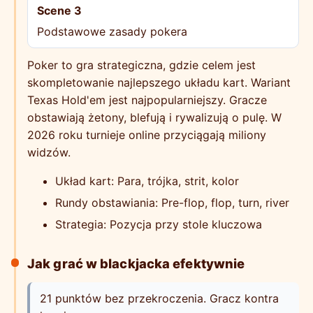
Scene 3
Podstawowe zasady pokera
Poker to gra strategiczna, gdzie celem jest
skompletowanie najlepszego układu kart. Wariant
Texas Hold'em jest najpopularniejszy. Gracze
obstawiają żetony, blefują i rywalizują o pulę. W
2026 roku turnieje online przyciągają miliony
widzów.
Układ kart: Para, trójka, strit, kolor
Rundy obstawiania: Pre-flop, flop, turn, river
Strategia: Pozycja przy stole kluczowa
Jak grać w blackjacka efektywnie
21 punktów bez przekroczenia. Gracz kontra