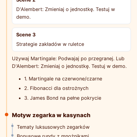
D'Alembert: Zmieniaj o jednostkę. Testuj w
demo.
Scene 3
Strategie zakładów w ruletce
Używaj Martingale: Podwajaj po przegranej. Lub
D'Alembert: Zmieniaj o jednostkę. Testuj w demo.
1. Martingale na czerwone/czarne
2. Fibonacci dla ostrożnych
3. James Bond na pełne pokrycie
Motyw zegarka w kasynach
Tematy luksusowych zegarków
Bonusowe rundy z mnożnikami