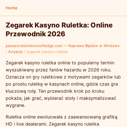
Home
Zegarek Kasyno Ruletka: Online
Przewodnik 2026
passwordsinmicrosoftedge.com — Naprawa Błędów w Windows
/
Artykuly
/
zegarek kasyno ruletka
Zegarek kasyno ruletka online to popularny termin
wyszukiwany przez fanów hazardu w 2026 roku.
Oznacza on gry ruletkowe z motywami zegarków lub
po prostu ruletkę w kasynach online, gdzie czas gra
kluczową rolę. Ten przewodnik krok po kroku
pokaże, jak grać, wybierać stoły i maksymalizować
wygrane.
Ruletka online ewoluowała z zaawansowaną grafiką
HD i live dealerami. Zegarek kasyno ruletka