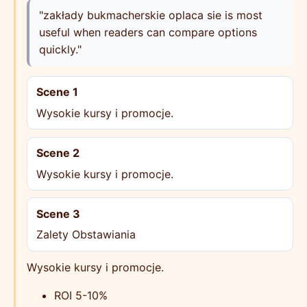
"zakłady bukmacherskie oplaca sie is most
useful when readers can compare options
quickly."
Scene 1
Wysokie kursy i promocje.
Scene 2
Wysokie kursy i promocje.
Scene 3
Zalety Obstawiania
Wysokie kursy i promocje.
ROI 5-10%