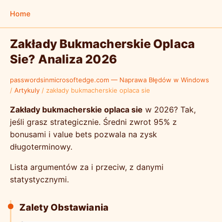
Home
Zakłady Bukmacherskie Oplaca
Sie? Analiza 2026
passwordsinmicrosoftedge.com — Naprawa Błędów w Windows
/
Artykuly
/
zakłady bukmacherskie oplaca sie
Zakłady bukmacherskie oplaca sie
w 2026? Tak,
jeśli grasz strategicznie. Średni zwrot 95% z
bonusami i value bets pozwala na zysk
długoterminowy.
Lista argumentów za i przeciw, z danymi
statystycznymi.
Zalety Obstawiania