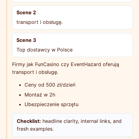
Scene 2
transport i obsługę.
Scene 3
Top dostawcy w Polsce
Firmy jak FunCasino czy EventHazard oferują
transport i obsługę.
Ceny od 500 zł/dzień
Montaż w 2h
Ubezpieczenie sprzętu
Checklist:
headline clarity, internal links, and
fresh examples.