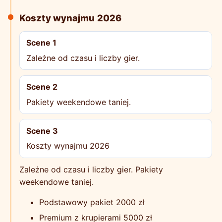
Koszty wynajmu 2026
Scene 1
Zależne od czasu i liczby gier.
Scene 2
Pakiety weekendowe taniej.
Scene 3
Koszty wynajmu 2026
Zależne od czasu i liczby gier. Pakiety
weekendowe taniej.
Podstawowy pakiet 2000 zł
Premium z krupierami 5000 zł