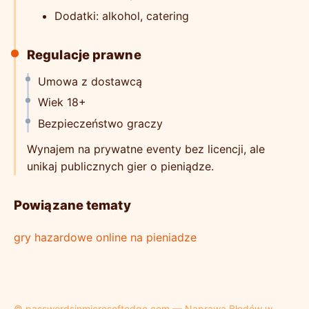
Dodatki: alkohol, catering
Regulacje prawne
Umowa z dostawcą
Wiek 18+
Bezpieczeństwo graczy
Wynajem na prywatne eventy bez licencji, ale
unikaj publicznych gier o pieniądze.
Powiązane tematy
gry hazardowe online na pieniadze
© passwordsinmicrosoftedge.com — Naprawa Błędów w