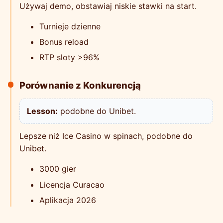
Używaj demo, obstawiaj niskie stawki na start.
Turnieje dzienne
Bonus reload
RTP sloty >96%
Porównanie z Konkurencją
Lesson:
podobne do Unibet.
Lepsze niż Ice Casino w spinach, podobne do
Unibet.
3000 gier
Licencja Curacao
Aplikacja 2026