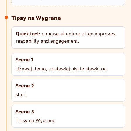
Tipsy na Wygrane
Quick fact:
concise structure often improves
readability and engagement.
Scene 1
Używaj demo, obstawiaj niskie stawki na
Scene 2
start.
Scene 3
Tipsy na Wygrane