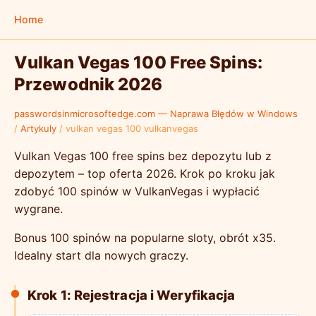
Home
Vulkan Vegas 100 Free Spins:
Przewodnik 2026
passwordsinmicrosoftedge.com — Naprawa Błędów w Windows
/
Artykuly
/
vulkan vegas 100 vulkanvegas
Vulkan Vegas 100 free spins bez depozytu lub z
depozytem – top oferta 2026. Krok po kroku jak
zdobyć 100 spinów w VulkanVegas i wypłacić
wygrane.
Bonus 100 spinów na popularne sloty, obrót x35.
Idealny start dla nowych graczy.
Krok 1: Rejestracja i Weryfikacja