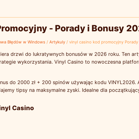
Promocyjny - Porady i Bonusy 2
awa Błędów w Windows
/
Artykuly
/
vinyl casino kod promocyjny Porady
wiera drzwi do lukratywnych bonusów w 2026 roku. Ten a
strategie wykorzystania. Vinyl Casino to nowoczesna platfo
nus do 2000 zł + 200 spinów używając kodu VINYL2026. A
jemy tipsy na maksymalne zyski. Idealne dla początkujący
inyl Casino