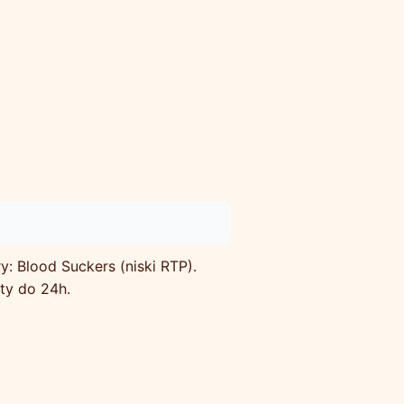
: Blood Suckers (niski RTP).
ty do 24h.