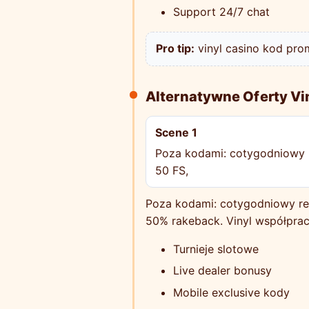
Support 24/7 chat
Pro tip:
vinyl casino kod prom
Alternatywne Oferty Vi
Scene 1
Poza kodami: cotygodniowy 
50 FS,
Poza kodami: cotygodniowy re
50% rakeback. Vinyl współpracu
Turnieje slotowe
Live dealer bonusy
Mobile exclusive kody