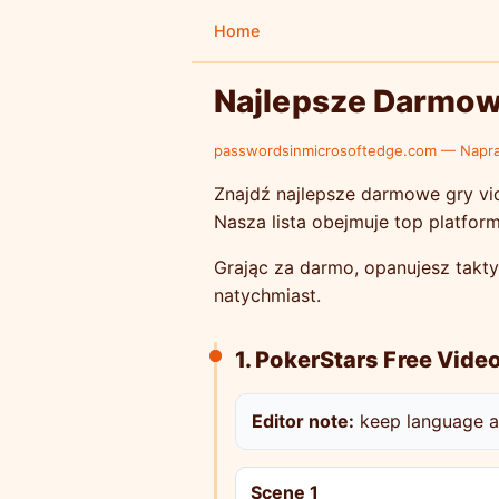
Home
Najlepsze Darmowe
passwordsinmicrosoftedge.com — Napr
Znajdź najlepsze darmowe gry vid
Nasza lista obejmuje top platform
Grając za darmo, opanujesz takt
natychmiast.
1. PokerStars Free Vide
Editor note:
keep language an
Scene 1