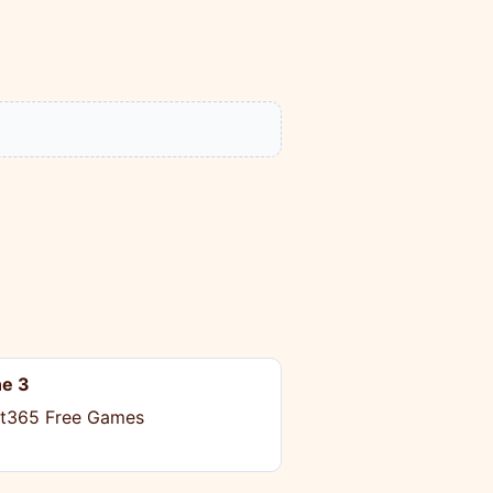
e 3
et365 Free Games