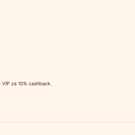
 VIP za 10% cashback.