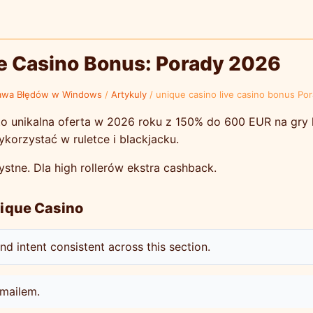
e Casino Bonus: Porady 2026
awa Błędów w Windows
/
Artykuly
/
unique casino live casino bonus Po
to unikalna oferta w 2026 roku z 150% do 600 EUR na gry 
korzystać w ruletce i blackjacku.
stne. Dla high rollerów ekstra cashback.
nique Casino
d intent consistent across this section.
-mailem.