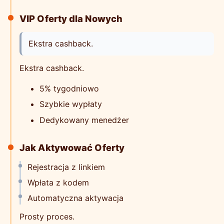
VIP Oferty dla Nowych
Ekstra cashback.
Ekstra cashback.
5% tygodniowo
Szybkie wypłaty
Dedykowany menedżer
Jak Aktywować Oferty
Rejestracja z linkiem
Wpłata z kodem
Automatyczna aktywacja
Prosty proces.