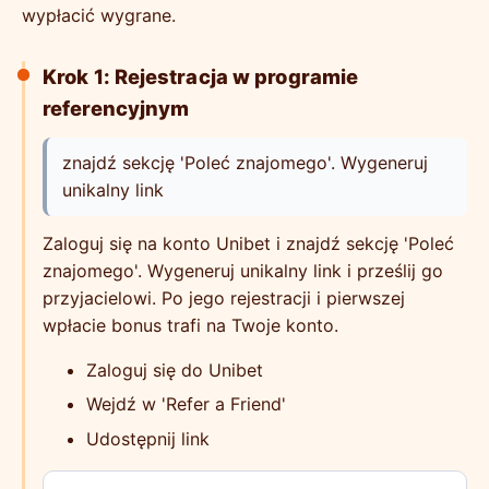
wypłacić wygrane.
Krok 1: Rejestracja w programie
referencyjnym
znajdź sekcję 'Poleć znajomego'. Wygeneruj
unikalny link
Zaloguj się na konto Unibet i znajdź sekcję 'Poleć
znajomego'. Wygeneruj unikalny link i prześlij go
przyjacielowi. Po jego rejestracji i pierwszej
wpłacie bonus trafi na Twoje konto.
Zaloguj się do Unibet
Wejdź w 'Refer a Friend'
Udostępnij link