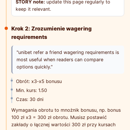
STORY note:
update this page regularly to
keep it relevant.
Krok 2: Zrozumienie wagering
requirements
"unibet refer a friend wagering requirements is
most useful when readers can compare
options quickly."
Obrót: x3-x5 bonusu
Min. kurs: 1.50
Czas: 30 dni
Wymagania obrotu to mnożnik bonusu, np. bonus
100 zł x3 = 300 zł obrotu. Musisz postawić
zakłady o łącznej wartości 300 zł przy kursach