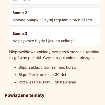
Scene 2
główne pułapki. Czytaj regulamin na bieżąco.
Scene 3
Najczęstsze błędy i jak ich uniknąć
Nieprawidłowe zakłady czy przekroczenie terminu
to główne pułapki. Czytaj regulamin na bieżąco.
Błąd: Zakłady poniżej min. kursu
Błąd: Przekroczenie 30 dni
Rozwiązanie: Planuj obstawianie
Powiązane tematy