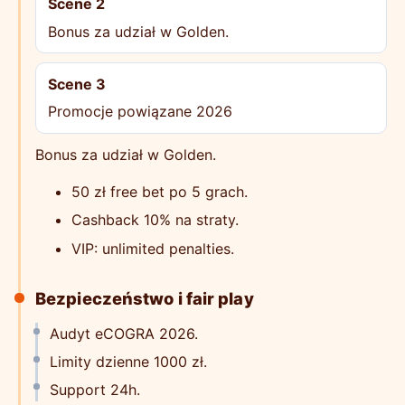
Scene 2
Bonus za udział w Golden.
Scene 3
Promocje powiązane 2026
Bonus za udział w Golden.
50 zł free bet po 5 grach.
Cashback 10% na straty.
VIP: unlimited penalties.
Bezpieczeństwo i fair play
Audyt eCOGRA 2026.
Limity dzienne 1000 zł.
Support 24h.