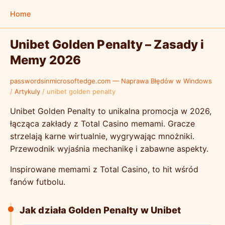
Home
Unibet Golden Penalty – Zasady i
Memy 2026
passwordsinmicrosoftedge.com — Naprawa Błędów w Windows
/
Artykuly
/
unibet golden penalty
Unibet Golden Penalty to unikalna promocja w 2026,
łącząca zakłady z Total Casino memami. Gracze
strzelają karne wirtualnie, wygrywając mnożniki.
Przewodnik wyjaśnia mechanikę i zabawne aspekty.
Inspirowane memami z Total Casino, to hit wśród
fanów futbolu.
Jak działa Golden Penalty w Unibet