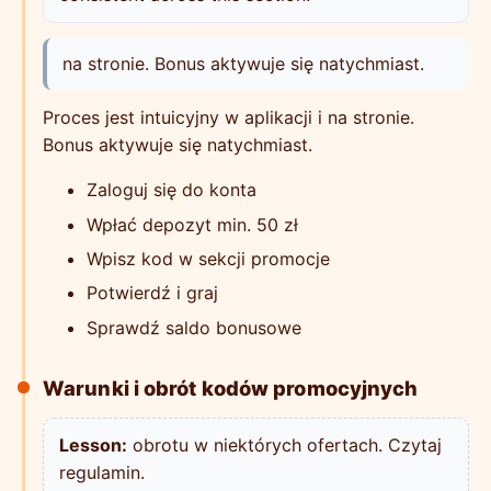
na stronie. Bonus aktywuje się natychmiast.
Proces jest intuicyjny w aplikacji i na stronie.
Bonus aktywuje się natychmiast.
Zaloguj się do konta
Wpłać depozyt min. 50 zł
Wpisz kod w sekcji promocje
Potwierdź i graj
Sprawdź saldo bonusowe
Warunki i obrót kodów promocyjnych
Lesson:
obrotu w niektórych ofertach. Czytaj
regulamin.