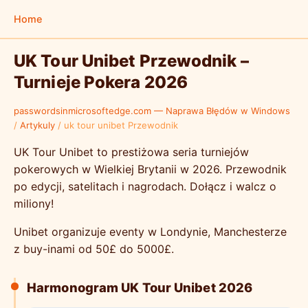
Home
UK Tour Unibet Przewodnik –
Turnieje Pokera 2026
passwordsinmicrosoftedge.com — Naprawa Błędów w Windows
/
Artykuly
/
uk tour unibet Przewodnik
UK Tour Unibet to prestiżowa seria turniejów
pokerowych w Wielkiej Brytanii w 2026. Przewodnik
po edycji, satelitach i nagrodach. Dołącz i walcz o
miliony!
Unibet organizuje eventy w Londynie, Manchesterze
z buy-inami od 50£ do 5000£.
Harmonogram UK Tour Unibet 2026