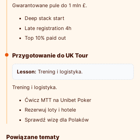
Gwarantowane pule do 1 mln £.
Deep stack start
Late registration 4h
Top 10% paid out
Przygotowanie do UK Tour
Lesson:
Trening i logistyka.
Trening i logistyka.
Ćwicz MTT na Unibet Poker
Rezerwuj loty i hotele
Sprawdź wizę dla Polaków
Powiązane tematy