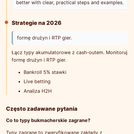
better with clear, practical steps and examples.
Strategie na 2026
formę drużyn i RTP gier.
Łącz typy akumulatorowe z cash-outem. Monitoruj
formę drużyn i RTP gier.
Bankroll 5% stawki
Live betting
Analiza H2H
Często zadawane pytania
Co to typy bukmacherskie zagrane?
Typy zagrane to zweryfikowane zakłady z