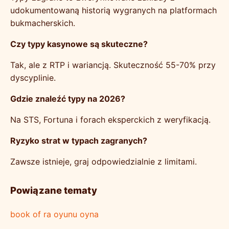
udokumentowaną historią wygranych na platformach
bukmacherskich.
Czy typy kasynowe są skuteczne?
Tak, ale z RTP i wariancją. Skuteczność 55-70% przy
dyscyplinie.
Gdzie znaleźć typy na 2026?
Na STS, Fortuna i forach eksperckich z weryfikacją.
Ryzyko strat w typach zagranych?
Zawsze istnieje, graj odpowiedzialnie z limitami.
Powiązane tematy
book of ra oyunu oyna