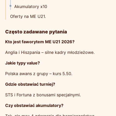
Akumulatory x10
Oferty na ME U21.
Często zadawane pytania
Kto jest faworytem ME U21 2026?
Anglia i Hiszpania – silne kadry młodzieżowe.
Jakie typy value?
Polska awans z grupy – kurs 5.50.
Gdzie obstawiać turniej?
STS i Fortuna z bonusami specjalnymi.
Czy obstawiać akumulatory?
Tak, ale max 4 zdarzenia dla bezpieczeństwa.