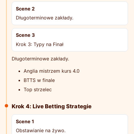
Scene 2
Długoterminowe zakłady.
Scene 3
Krok 3: Typy na Finał
Długoterminowe zakłady.
Anglia mistrzem kurs 4.0
BTTS w finale
Top strzelec
Krok 4: Live Betting Strategie
Scene 1
Obstawianie na żywo.