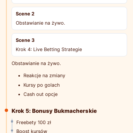
Scene 2
Obstawianie na żywo.
Scene 3
Krok 4: Live Betting Strategie
Obstawianie na żywo.
Reakcje na zmiany
Kursy po golach
Cash out opcje
Krok 5: Bonusy Bukmacherskie
Freebety 100 zł
Boost kursów