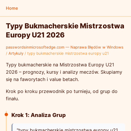
Home
Typy Bukmacherskie Mistrzostwa
Europy U21 2026
passwordsinmicrosoftedge.com — Naprawa Błędów w Windows
/
Artykuly
/
typy bukmacherskie mistrzostwa europy u21
Typy bukmacherskie na Mistrzostwa Europy U21
2026 – prognozy, kursy i analizy meczów. Skupiamy
się na faworytach i value betach.
Krok po kroku przewodnik po turnieju, od grup do
finału.
Krok 1: Analiza Grup
"typy bukmacherskie mistrzostwa europy u21