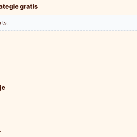
ategie gratis
rts.
je
.