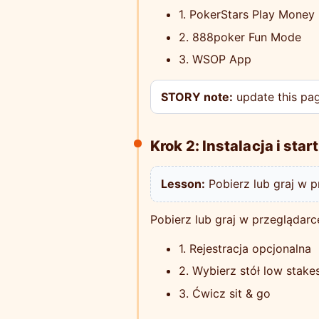
1. PokerStars Play Money
2. 888poker Fun Mode
3. WSOP App
STORY note:
update this page
Krok 2: Instalacja i start
Lesson:
Pobierz lub graj w p
Pobierz lub graj w przeglądarc
1. Rejestracja opcjonalna
2. Wybierz stół low stake
3. Ćwicz sit & go