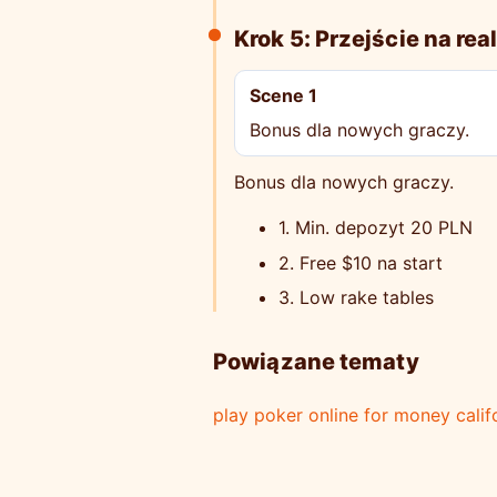
Krok 5: Przejście na re
Scene 1
Bonus dla nowych graczy.
Bonus dla nowych graczy.
1. Min. depozyt 20 PLN
2. Free $10 na start
3. Low rake tables
Powiązane tematy
play poker online for money calif