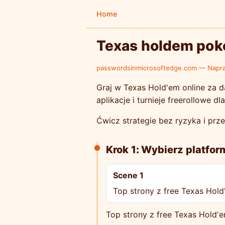
Home
Texas holdem poke
passwordsinmicrosoftedge.com — Napr
Graj w Texas Hold'em online za d
aplikacje i turnieje freerollowe d
Ćwicz strategie bez ryzyka i prz
Krok 1: Wybierz platfor
Scene 1
Top strony z free Texas Hold
Top strony z free Texas Hold'e