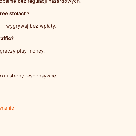
obalnie bez regulacji hazardowych.
free stołach?
d – wygrywaj bez wpłaty.
affic?
 graczy play money.
pki i strony responsywne.
wnanie