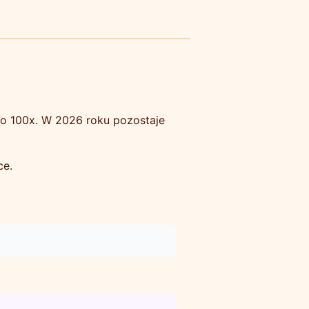
do 100x. W 2026 roku pozostaje
ce.