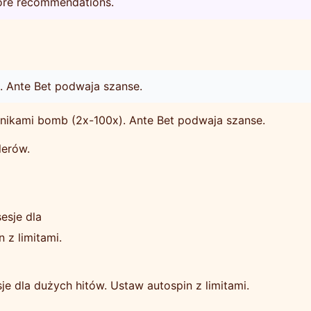
ore recommendations.
 Ante Bet podwaja szanse.
żnikami bomb (2x-100x). Ante Bet podwaja szanse.
lerów.
esje dla
 z limitami.
e dla dużych hitów. Ustaw autospin z limitami.