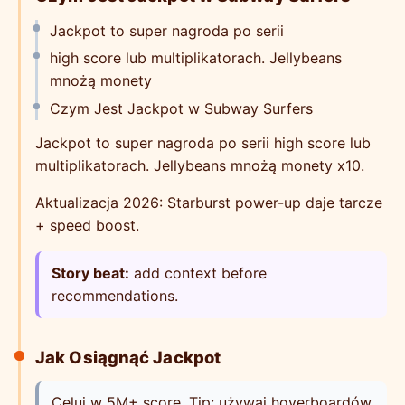
Jackpot to super nagroda po serii
high score lub multiplikatorach. Jellybeans
mnożą monety
Czym Jest Jackpot w Subway Surfers
Jackpot to super nagroda po serii high score lub
multiplikatorach. Jellybeans mnożą monety x10.
Aktualizacja 2026: Starburst power-up daje tarcze
+ speed boost.
Story beat:
add context before
recommendations.
Jak Osiągnąć Jackpot
Celuj w 5M+ score. Tip: używaj hoverboardów