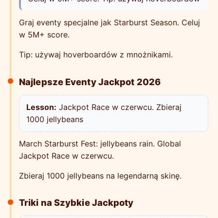
Graj eventy specjalne jak Starburst Season. Celuj
w 5M+ score.
Tip: używaj hoverboardów z mnożnikami.
Najlepsze Eventy Jackpot 2026
Lesson:
Jackpot Race w czerwcu. Zbieraj
1000 jellybeans
March Starburst Fest: jellybeans rain. Global
Jackpot Race w czerwcu.
Zbieraj 1000 jellybeans na legendarną skinę.
Triki na Szybkie Jackpoty