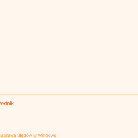
wodnik
Naprawa Błędów w Windows