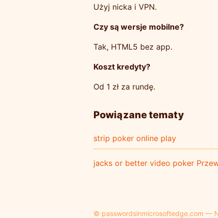
Użyj nicka i VPN.
Czy są wersje mobilne?
Tak, HTML5 bez app.
Koszt kredyty?
Od 1 zł za rundę.
Powiązane tematy
strip poker online play
jacks or better video poker Prze
© passwordsinmicrosoftedge.com — 