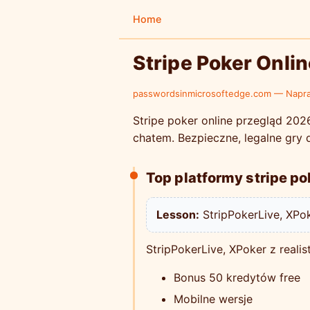
Home
Stripe Poker Onli
passwordsinmicrosoftedge.com — Napr
Stripe poker online przegląd 202
chatem. Bezpieczne, legalne gry 
Top platformy stripe po
Lesson:
StripPokerLive, XPok
StripPokerLive, XPoker z reali
Bonus 50 kredytów free
Mobilne wersje