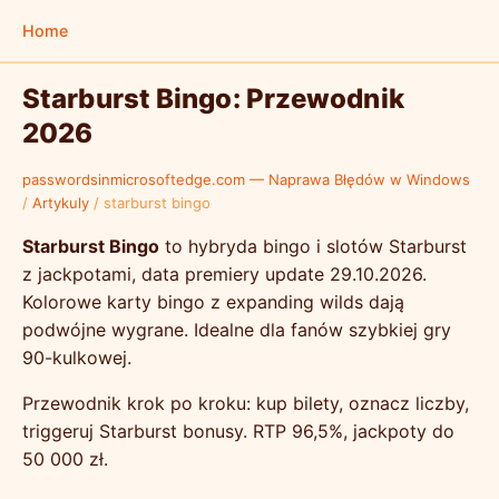
Home
Starburst Bingo: Przewodnik
2026
passwordsinmicrosoftedge.com — Naprawa Błędów w Windows
/
Artykuly
/
starburst bingo
Starburst Bingo
to hybryda bingo i slotów Starburst
z jackpotami, data premiery update 29.10.2026.
Kolorowe karty bingo z expanding wilds dają
podwójne wygrane. Idealne dla fanów szybkiej gry
90-kulkowej.
Przewodnik krok po kroku: kup bilety, oznacz liczby,
triggeruj Starburst bonusy. RTP 96,5%, jackpoty do
50 000 zł.