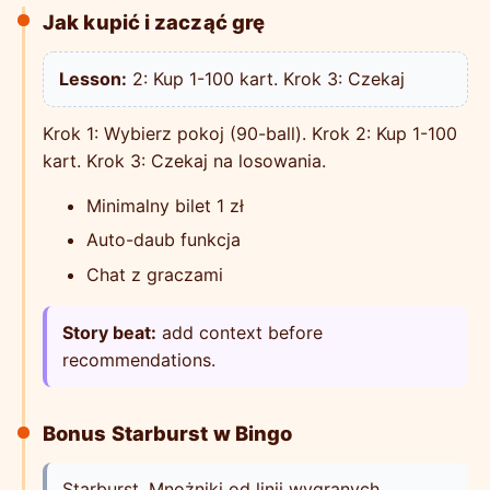
Jak kupić i zacząć grę
Lesson:
2: Kup 1-100 kart. Krok 3: Czekaj
Krok 1: Wybierz pokoj (90-ball). Krok 2: Kup 1-100
kart. Krok 3: Czekaj na losowania.
Minimalny bilet 1 zł
Auto-daub funkcja
Chat z graczami
Story beat:
add context before
recommendations.
Bonus Starburst w Bingo
Starburst. Mnożniki od linii wygranych.