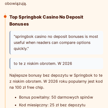
obowiązują.
Top Springbok Casino No Deposit
Bonuses
"springbok casino no deposit bonuses is most
useful when readers can compare options
quickly."
to te z niskim obrotem. W 2026
Najlepsze bonusy bez depozytu w Springbok to te
z niskim obrotem. W 2026 roku popularny jest kod
na 100 zł free chip.
Bonus powitalny: 50 darmowych spinów
Kod miesięczny: 25 zł bez depozytu