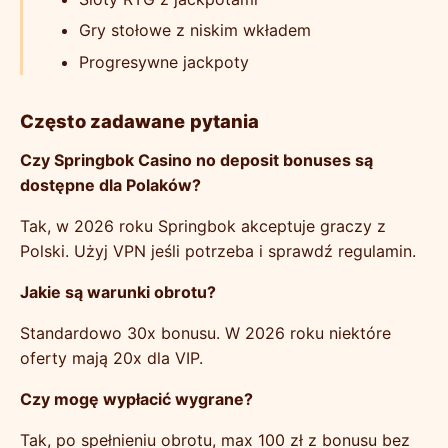
Gry stołowe z niskim wkładem
Progresywne jackpoty
Często zadawane pytania
Czy Springbok Casino no deposit bonuses są
dostępne dla Polaków?
Tak, w 2026 roku Springbok akceptuje graczy z
Polski. Użyj VPN jeśli potrzeba i sprawdź regulamin.
Jakie są warunki obrotu?
Standardowo 30x bonusu. W 2026 roku niektóre
oferty mają 20x dla VIP.
Czy mogę wypłacić wygrane?
Tak, po spełnieniu obrotu, max 100 zł z bonusu bez