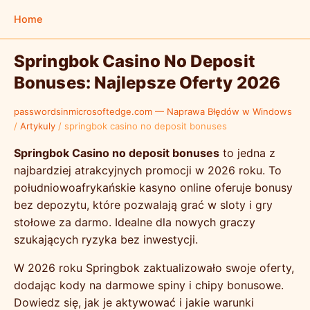
Home
Springbok Casino No Deposit
Bonuses: Najlepsze Oferty 2026
passwordsinmicrosoftedge.com — Naprawa Błędów w Windows
/
Artykuly
/
springbok casino no deposit bonuses
Springbok Casino no deposit bonuses
to jedna z
najbardziej atrakcyjnych promocji w 2026 roku. To
południowoafrykańskie kasyno online oferuje bonusy
bez depozytu, które pozwalają grać w sloty i gry
stołowe za darmo. Idealne dla nowych graczy
szukających ryzyka bez inwestycji.
W 2026 roku Springbok zaktualizowało swoje oferty,
dodając kody na darmowe spiny i chipy bonusowe.
Dowiedz się, jak je aktywować i jakie warunki