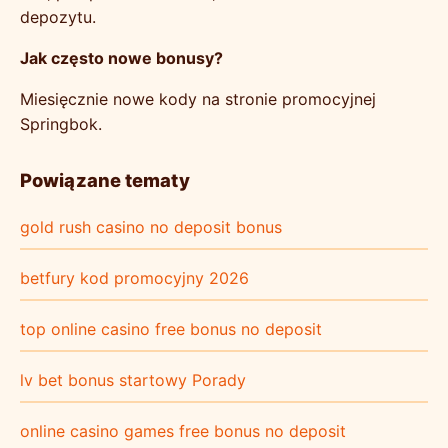
depozytu.
Jak często nowe bonusy?
Miesięcznie nowe kody na stronie promocyjnej
Springbok.
Powiązane tematy
gold rush casino no deposit bonus
betfury kod promocyjny 2026
top online casino free bonus no deposit
lv bet bonus startowy Porady
online casino games free bonus no deposit