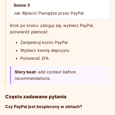
Scene 3
Jak Wpłacić Pieniądze przez PayPal
Krok po kroku: zaloguj się, wybierz PayPal,
potwierdź płatność.
Zarejestruj konto PayPal
Wybierz kwotę depozytu
Potwierdź 2FA
Story beat:
add context before
recommendations.
Często zadawane pytania
Czy PayPal jest bezpieczny w slotach?