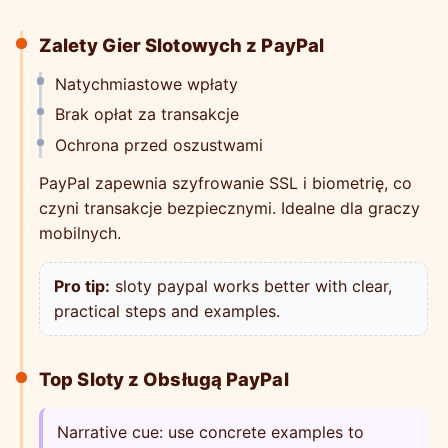
Zalety Gier Slotowych z PayPal
Natychmiastowe wpłaty
Brak opłat za transakcje
Ochrona przed oszustwami
PayPal zapewnia szyfrowanie SSL i biometrię, co
czyni transakcje bezpiecznymi. Idealne dla graczy
mobilnych.
Pro tip:
sloty paypal works better with clear,
practical steps and examples.
Top Sloty z Obsługą PayPal
Narrative cue: use concrete examples to