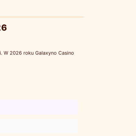
26
ji. W 2026 roku Galaxyno Casino