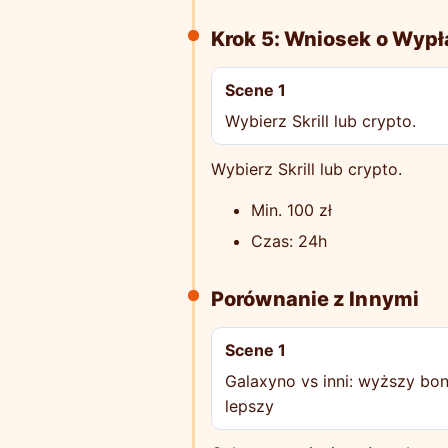
Krok 5: Wniosek o Wypł
Scene 1
Wybierz Skrill lub crypto.
Wybierz Skrill lub crypto.
Min. 100 zł
Czas: 24h
Porównanie z Innymi
Scene 1
Galaxyno vs inni: wyższy bon
lepszy