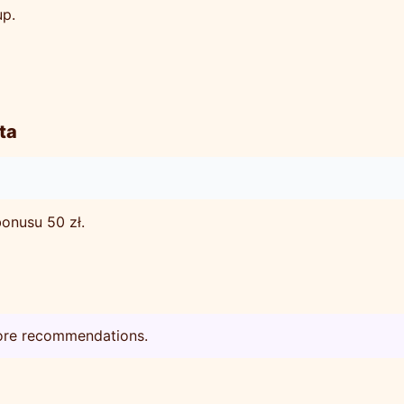
up.
ta
bonusu 50 zł.
ore recommendations.