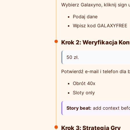
Wybierz Galaxyno, kliknij sign 
Podaj dane
Wpisz kod GALAXYFREE
Krok 2: Weryfikacja Kon
50 zł.
Potwierdź e-mail i telefon dla 
Obrót 40x
Sloty only
Story beat:
add context bef
Krok 3: Strategia Gry