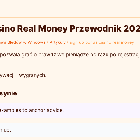
sino Real Money Przewodnik 20
awa Błędów w Windows
/
Artykuly
/
sign up bonus casino real money
 pozwala grać o prawdziwe pieniądze od razu po rejestrac
ywacji i wygranych.
asynie
 examples to anchor advice.
n up.