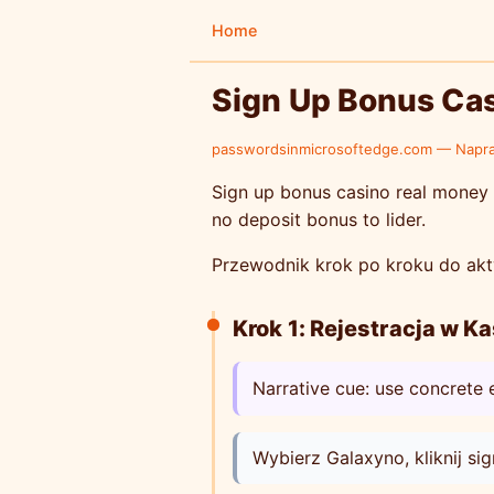
Home
Sign Up Bonus Ca
passwordsinmicrosoftedge.com — Napr
Sign up bonus casino real money
no deposit bonus to lider.
Przewodnik krok po kroku do akt
Krok 1: Rejestracja w K
Narrative cue: use concrete
Wybierz Galaxyno, kliknij sig