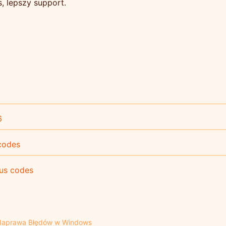
, lepszy support.
6
codes
nus codes
Naprawa Błędów w Windows