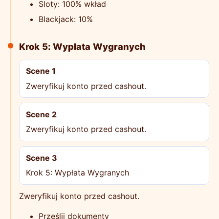
Sloty: 100% wkład
Blackjack: 10%
Krok 5: Wypłata Wygranych
Scene 1
Zweryfikuj konto przed cashout.
Scene 2
Zweryfikuj konto przed cashout.
Scene 3
Krok 5: Wypłata Wygranych
Zweryfikuj konto przed cashout.
Prześlij dokumenty