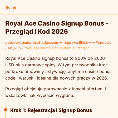
Home
Royal Ace Casino Signup Bonus -
Przegląd i Kod 2026
passwordsinmicrosoftedge.com — Naprawa Błędów w Windows
/
Artykuly
/
royal ace casino signup bonus Przegląd
Royal Ace Casino signup bonus to 200% do 2000
USD plus darmowe spiny. W tym przewodniku krok
po kroku omówimy aktywację, anytime casino bonus
code i warunki. Idealne dla nowych graczy w 2026.
Przegląd obejmuje porównanie z innymi ofertami i
wskazówki, jak wypłacić wygrane.
Krok 1: Rejestracja i Signup Bonus