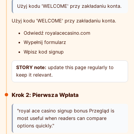
Użyj kodu 'WELCOME' przy zakładaniu konta.
Użyj kodu 'WELCOME' przy zakładaniu konta.
Odwiedź royalacecasino.com
Wypełnij formularz
Wpisz kod signup
STORY note:
update this page regularly to
keep it relevant.
Krok 2: Pierwsza Wpłata
"royal ace casino signup bonus Przegląd is
most useful when readers can compare
options quickly."