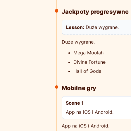
Jackpoty progresywne
Lesson:
Duże wygrane.
Duże wygrane.
Mega Moolah
Divine Fortune
Hall of Gods
Mobilne gry
Scene 1
App na iOS i Android.
App na iOS i Android.