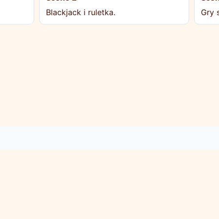
Blackjack i ruletka.
Gry 