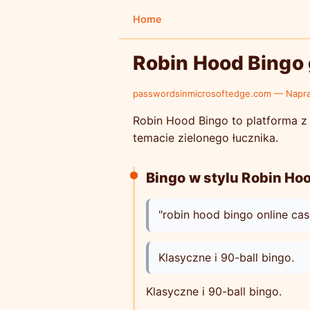
Home
Robin Hood Bingo 
passwordsinmicrosoftedge.com — Napr
Robin Hood Bingo to platforma z 
temacie zielonego łucznika.
Bingo w stylu Robin Ho
"robin hood bingo online ca
Klasyczne i 90-ball bingo.
Klasyczne i 90-ball bingo.