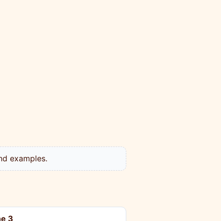
and examples.
e 3