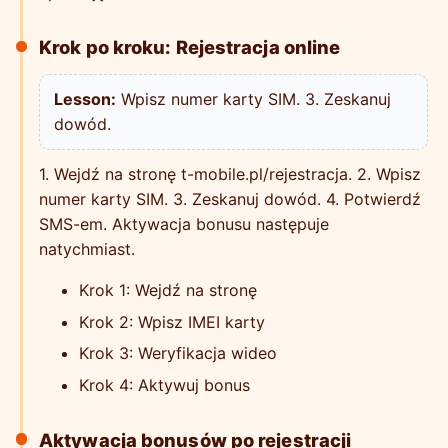
Krok po kroku: Rejestracja online
Lesson:
Wpisz numer karty SIM. 3. Zeskanuj
dowód.
1. Wejdź na stronę t-mobile.pl/rejestracja. 2. Wpisz
numer karty SIM. 3. Zeskanuj dowód. 4. Potwierdź
SMS-em. Aktywacja bonusu następuje
natychmiast.
Krok 1: Wejdź na stronę
Krok 2: Wpisz IMEI karty
Krok 3: Weryfikacja wideo
Krok 4: Aktywuj bonus
Aktywacja bonusów po rejestracji