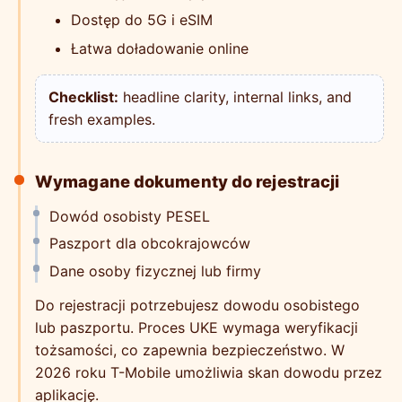
Dostęp do 5G i eSIM
Łatwa doładowanie online
Checklist:
headline clarity, internal links, and
fresh examples.
Wymagane dokumenty do rejestracji
Dowód osobisty PESEL
Paszport dla obcokrajowców
Dane osoby fizycznej lub firmy
Do rejestracji potrzebujesz dowodu osobistego
lub paszportu. Proces UKE wymaga weryfikacji
tożsamości, co zapewnia bezpieczeństwo. W
2026 roku T-Mobile umożliwia skan dowodu przez
aplikację.