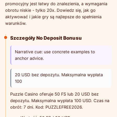
promocyjny jest łatwy do znalezienia, a wymagania
obrotu niskie - tylko 20x. Dowiedz się, jak go
aktywować i jakie gry są najlepsze do spełnienia
warunków.
Szczegóły No Deposit Bonusu
Narrative cue: use concrete examples to
anchor advice.
20 USD bez depozytu. Maksymalna wypłata
100
Puzzle Casino oferuje 50 FS lub 20 USD bez
depozytu. Maksymalna wypłata 100 USD. Czas na
obrót: 7 dni. Kod: PUZZLEFREE2026.