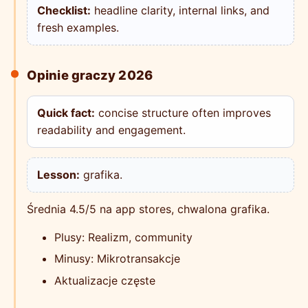
Checklist:
headline clarity, internal links, and
fresh examples.
Opinie graczy 2026
Quick fact:
concise structure often improves
readability and engagement.
Lesson:
grafika.
Średnia 4.5/5 na app stores, chwalona grafika.
Plusy: Realizm, community
Minusy: Mikrotransakcje
Aktualizacje częste