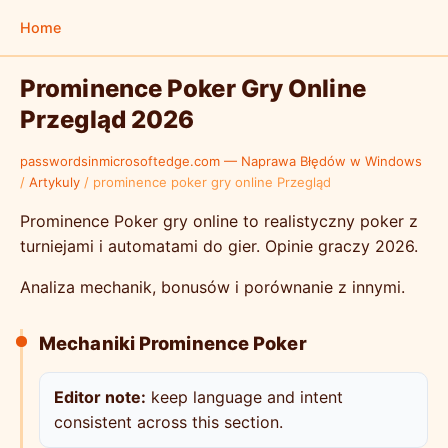
Home
Prominence Poker Gry Online
Przegląd 2026
passwordsinmicrosoftedge.com — Naprawa Błędów w Windows
/
Artykuly
/
prominence poker gry online Przegląd
Prominence Poker gry online to realistyczny poker z
turniejami i automatami do gier. Opinie graczy 2026.
Analiza mechanik, bonusów i porównanie z innymi.
Mechaniki Prominence Poker
Editor note:
keep language and intent
consistent across this section.