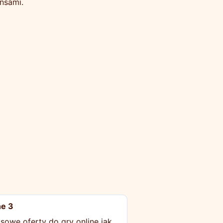
nsami.
e 3
sowe oferty do gry online jak