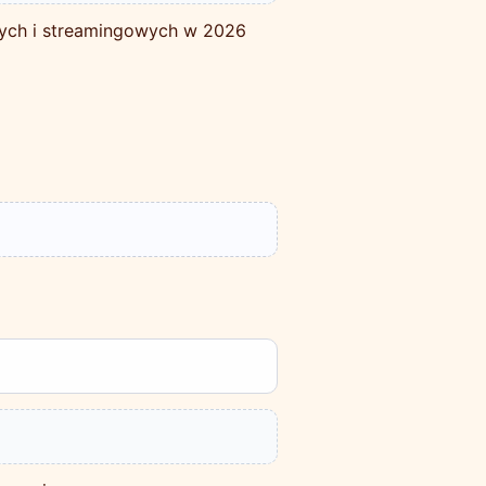
wych i streamingowych w 2026