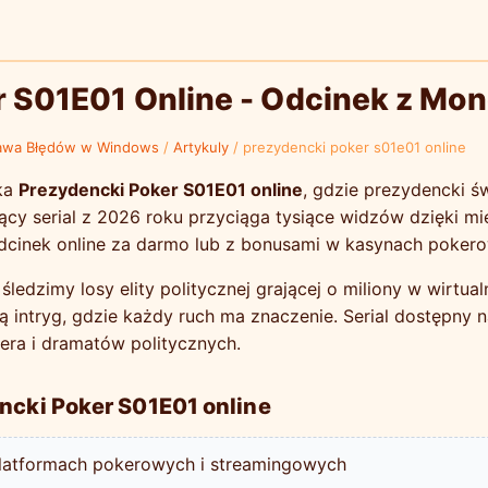
 S01E01 Online - Odcinek z Mon
awa Błędów w Windows
/
Artykuly
/
prezydencki poker s01e01 online
ka
Prezydencki Poker S01E01 online
, gdzie prezydencki ś
cy serial z 2026 roku przyciąga tysiące widzów dzięki mie
odcinek online za darmo lub z bonusami w kasynach poker
edzimy losy elity politycznej grającej o miliony w wirtu
ną intryg, gdzie każdy ruch ma znaczenie. Serial dostępny
era i dramatów politycznych.
ncki Poker S01E01 online
latformach pokerowych i streamingowych