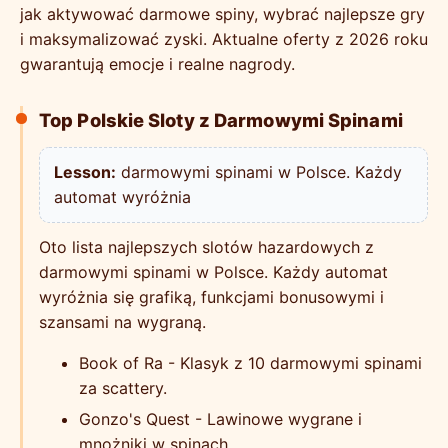
jak aktywować darmowe spiny, wybrać najlepsze gry
i maksymalizować zyski. Aktualne oferty z 2026 roku
gwarantują emocje i realne nagrody.
Top Polskie Sloty z Darmowymi Spinami
Lesson:
darmowymi spinami w Polsce. Każdy
automat wyróżnia
Oto lista najlepszych slotów hazardowych z
darmowymi spinami w Polsce. Każdy automat
wyróżnia się grafiką, funkcjami bonusowymi i
szansami na wygraną.
Book of Ra - Klasyk z 10 darmowymi spinami
za scattery.
Gonzo's Quest - Lawinowe wygrane i
mnożniki w spinach.