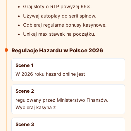
Graj sloty o RTP powyżej 96%.
Używaj autoplay do serii spinów.
Odbieraj regularne bonusy kasynowe.
Unikaj max stawek na początku.
Regulacje Hazardu w Polsce 2026
Scene 1
W 2026 roku hazard online jest
Scene 2
regulowany przez Ministerstwo Finansów.
Wybieraj kasyna z
Scene 3