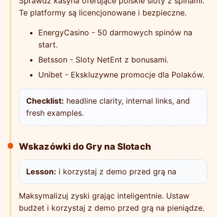
Sprawdź kasyna oferujące polskie sloty z spinami.
Te platformy są licencjonowane i bezpieczne.
EnergyCasino - 50 darmowych spinów na
start.
Betsson - Sloty NetEnt z bonusami.
Unibet - Ekskluzywne promocje dla Polaków.
Checklist:
headline clarity, internal links, and
fresh examples.
Wskazówki do Gry na Slotach
Lesson:
i korzystaj z demo przed grą na
Maksymalizuj zyski grając inteligentnie. Ustaw
budżet i korzystaj z demo przed grą na pieniądze.