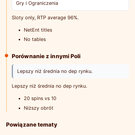
Gry i Ograniczenia
Sloty only, RTP average 96%.
NetEnt titles
No tables
Porównanie z innymi Poli
Lepszy niż średnia no dep rynku.
Lepszy niż średnia no dep rynku.
20 spins vs 10
Niższy obrót
Powiązane tematy