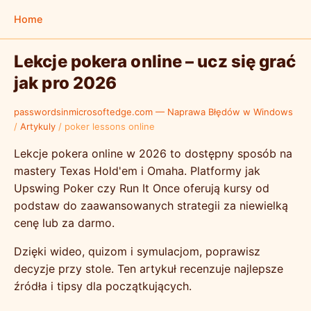
Home
Lekcje pokera online – ucz się grać
jak pro 2026
passwordsinmicrosoftedge.com — Naprawa Błędów w Windows
/
Artykuly
/
poker lessons online
Lekcje pokera online w 2026 to dostępny sposób na
mastery Texas Hold'em i Omaha. Platformy jak
Upswing Poker czy Run It Once oferują kursy od
podstaw do zaawansowanych strategii za niewielką
cenę lub za darmo.
Dzięki wideo, quizom i symulacjom, poprawisz
decyzje przy stole. Ten artykuł recenzuje najlepsze
źródła i tipsy dla początkujących.