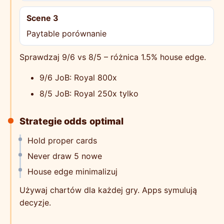
Scene 3
Paytable porównanie
Sprawdzaj 9/6 vs 8/5 – różnica 1.5% house edge.
9/6 JoB: Royal 800x
8/5 JoB: Royal 250x tylko
Strategie odds optimal
Hold proper cards
Never draw 5 nowe
House edge minimalizuj
Używaj chartów dla każdej gry. Apps symulują
decyzje.