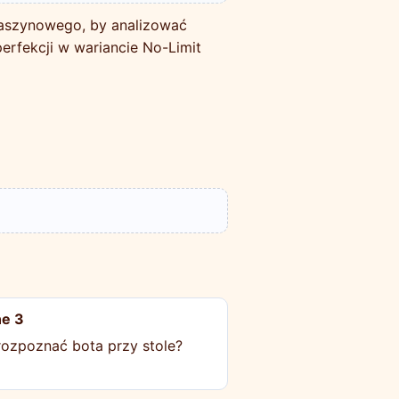
maszynowego, by analizować
perfekcji w wariancie No-Limit
e 3
rozpoznać bota przy stole?