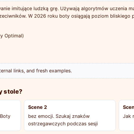
nie imitujące ludzką grę. Używają algorytmów uczenia 
 przeciwników. W 2026 roku boty osiągają poziom bliskiego 
y Optimal)
nternal links, and fresh examples.
y stole?
Scene 2
Scen
 Boty
bez emocji. Szukaj znaków
Jak 
ostrzegawczych podczas sesji