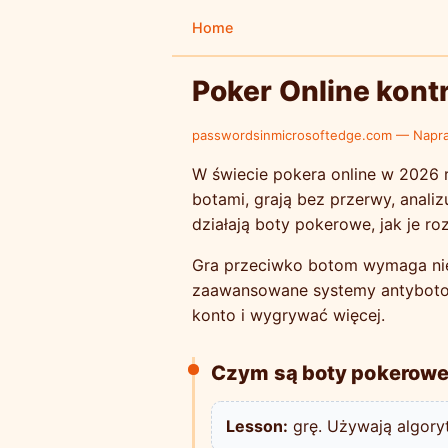
Home
Poker Online kont
passwordsinmicrosoftedge.com — Napr
W świecie pokera online w 2026
botami, grają bez przerwy, anali
działają boty pokerowe, jak je r
Gra przeciwko botom wymaga nie 
zaawansowane systemy antybotowe,
konto i wygrywać więcej.
Czym są boty pokerowe i
Lesson:
grę. Używają algor