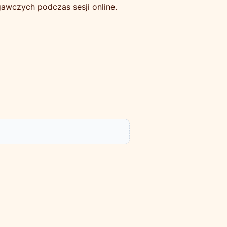
awczych podczas sesji online.