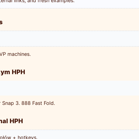
nternal links, and fresh examples.
s
 VP machines.
szym HPH
 Snap 3. 888 Fast Fold.
nal HPH
tołów + hotkeys.