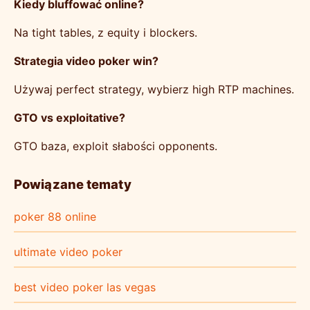
Kiedy bluffować online?
Na tight tables, z equity i blockers.
Strategia video poker win?
Używaj perfect strategy, wybierz high RTP machines.
GTO vs exploitative?
GTO baza, exploit słabości opponents.
Powiązane tematy
poker 88 online
ultimate video poker
best video poker las vegas