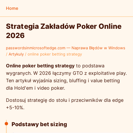
Home
Strategia Zakładów Poker Online
2026
passwordsinmicrosoftedge.com — Naprawa Błędów w Windows
/
Artykuly
/
online poker betting strategy
Online poker betting strategy
to podstawa
wygranych. W 2026 łączymy GTO z exploitative play.
Ten artykuł wyjaśnia sizing, bluffing i value betting
dla Hold'em i video poker.
Dostosuj strategię do stołu i przeciwników dla edge
+5-10%.
Podstawy bet sizing