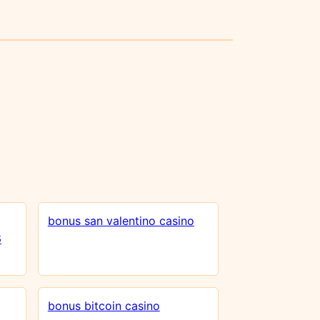
bonus san valentino casino
6
bonus bitcoin casino