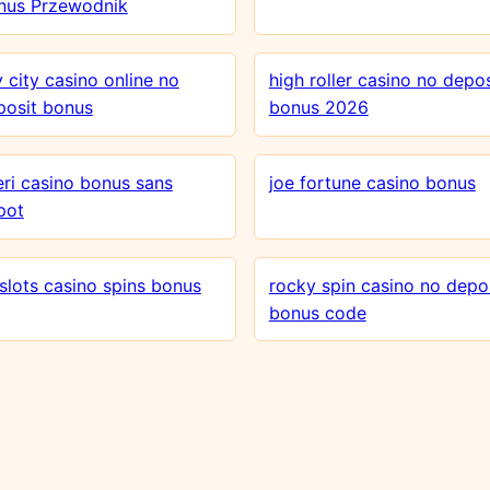
nus Przewodnik
 city casino online no
high roller casino no depos
posit bonus
bonus 2026
eri casino bonus sans
joe fortune casino bonus
pot
 slots casino spins bonus
rocky spin casino no depo
bonus code