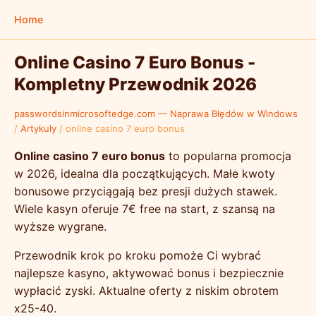
Home
Online Casino 7 Euro Bonus -
Kompletny Przewodnik 2026
passwordsinmicrosoftedge.com — Naprawa Błędów w Windows
/
Artykuly
/
online casino 7 euro bonus
Online casino 7 euro bonus
to popularna promocja
w 2026, idealna dla początkujących. Małe kwoty
bonusowe przyciągają bez presji dużych stawek.
Wiele kasyn oferuje 7€ free na start, z szansą na
wyższe wygrane.
Przewodnik krok po kroku pomoże Ci wybrać
najlepsze kasyno, aktywować bonus i bezpiecznie
wypłacić zyski. Aktualne oferty z niskim obrotem
x25-40.